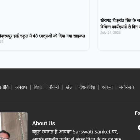
खैरागढ़ विक्रांत सिंह के ज
विभिन्न कार्यक्रमों से दिन
July 24, 2026
िक्रमपुर हाई स्कूल में 48 छात्राओं को दिया गया साइकल
026
जनीति
अपराध
शिक्षा
नौकरी
खेल
देश-विदेश
आस्था
मनोरंजन
Fo
About Us
बहुत स्वागत है आपका Sarswati Sanket पर,
आपके स्थानीय पड़ोस से लेकर विश्व के दूर-दूर तक