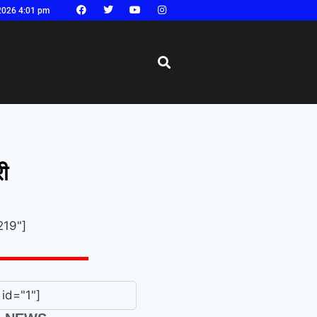
2026 4:01 pm
री
219"]
id="1"]