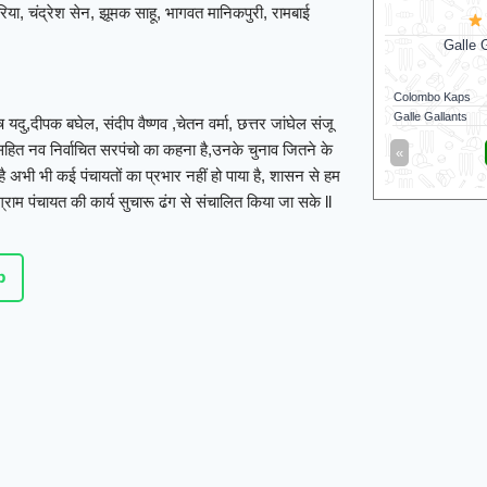
झरिया, चंद्रेश सेन, झूमक साहू, भागवत मानिकपुरी, रामबाई
Sunrisers Leeds
Sunrisers Leeds won by 45 runs
Galle 
Sunrisers Leeds
169/7 (100)
Colombo Kaps
Birmingham Phoenix
124/8 (100)
Galle Gallants
तोष यदु,दीपक बघेल, संदीप वैष्णव ,चेतन वर्मा, छत्तर जांघेल संजू
 सहित नव निर्वाचित सरपंचो का कहना है,उनके चुनाव जितने के
«
Full Scorecard
»
«
ै अभी भी कई पंचायतों का प्रभार नहीं हो पाया है, शासन से हम
Get this Widget
ग्राम पंचायत की कार्य सुचारू ढंग से संचालित किया जा सके ll
p