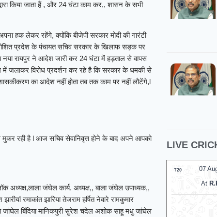
द्वारा किया जाता हैं , और 24 घंटा काम कर,, शासन के सभी
पना हक लेकर रहेंगे, क्योंकि बीजेपी सरकार मोदी की गारंटी
क्रोशित प्रदेश के पंचायत सचिव सरकार के खिलाफ सड़क पर
 नया रायपुर ने आदेश जारी कर 24 घंटा में हड़ताल से वापस
 में जलाकर विरोध प्रदर्शन कर रहे है कि सरकार के धमकी से
 शासकीकरण का आदेश नहीं होता तब तक काम पर नहीं लौटेंगे,l
े मुकर रही है l आज सचिव सेवानिवृत्त होने के बाद अपने आपको
LIVE CRIC
07 Aug 2026, Fri 17:30 GMT
07 Au
T20
T20
At
Edgbaston
At
R.
 अध्यक्ष,लाला जंघेल कार्य. अध्यक्ष,, बाला जंघेल उपाध्यक,,
 झारीयां रमाकांत झारिया तेजराम हर्षित नेवारे रामकुमार
Birmingham Phoenix
ा जांघेल बिंदिया मानिकपुरी सुरेश चंदेल अशोक साहू मधु जांघेल
v