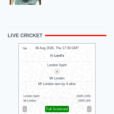
LIVE CRICKET
06 Aug 2026, Thu 17:30 GMT
0
T20
T20
At
Lord's
London Spirit
v
Mi London
MI London won by 4 wkts
MI 
London Spirit
160/5 (100)
Mi London
Mi London
164/6 (94)
London Spi
«
Full Scorecard
»
«