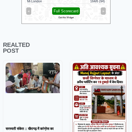
Mi London
164/6 (94)
London Spi
«
Full Scorecard
»
«
Get this Widget
REALTED
POST
सरस्वती संकेत :: खैरागढ़ में कांग्रेस का