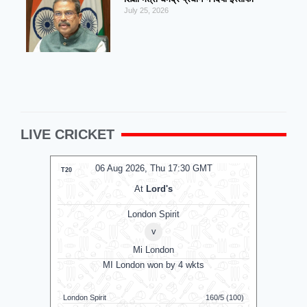
July 25, 2026
LIVE CRICKET
06 Aug 2026, Thu 17:30 GMT
0
T20
T20
At
Lord's
London Spirit
v
Mi London
MI London won by 4 wkts
MI 
London Spirit
160/5 (100)
Mi London