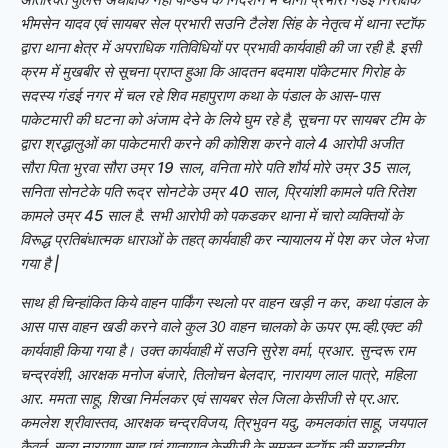
भीमसेन यादव एवं सायबर सेल प्रभारी सउनि टैलेश सिंह के नेतृत्व में थाना स्टॉफ
द्वारा थाना क्षेत्र में अपराधिक गतिविधियों पर प्रभावी कार्यवाही की जा रही है. इसी
क्रम में मुखबीर से सूचना प्राप्त हुआ कि आदतन बदमाश पॉकेटमार गिरोह के
सदस्य गंडई नगर में चल रहे शिव महापुराण कथा के पंडाल के आस-पास
पाकेटमारी की घटना को अंजाम देने के लिये घुम रहे है, सूचना पर सायबर टीम के
द्वारा श्रद्धालुओं का पाकेटमारी करने की कोशिश करने वाले 4 आरोपी अजीत
सौरा पिता भुरवा सौरा उम्र 19 साल, वनिता मोरे पति शौर्य मोरे उम्र 35 साल,
सनिता सोनटेके पति रूद्र सोनटेके उम्र 40 साल, प्रियांशी कामले पति रितेश
कामले उम्र 45 साल है. सभी आरोपी को पकडकर थाना में चारो व्यक्तियों के
विरूद्ध प्रतिबंधात्मक धाराओं के तहत् कार्यवाही कर न्यायालय में पेश कर जेल भेजा
गया है |
साथ ही चिन्हांकित किये वाहन पार्किंग स्थलो पर वाहन खड़ी न कर, कथा पंडाल के
आस पास वाहन खडी करने वाले कुल 30 वाहन चालको के ऊपर एम.व्ही.एक्ट की
कार्यवाही किया गया है। उक्त कार्यवाही में सउनि सुरेश वर्मा, प्रआर. सुन्दरू राम
चन्द्रवंशी, आरक्षक मनोज बंजारे, तिलोचन बेलदार, नारायण लाल पात्रे, महिला
आर. ममता साहू, शिखा निर्मलकर एवं सायबर सेल जिला केसीजी से प्र.आर.
कमलेश श्रीवास्तव, आरक्षक चन्द्रविजय, त्रिभुवन यदु, कमलकांत साहू, जयपाल
कैवर्त, सत्य नारायण साहू एवं यातायात केसीजी के समस्त स्टॉफ की सराहनीय