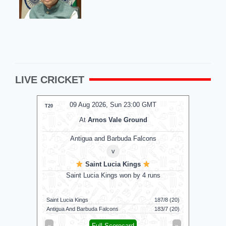
LIVE CRICKET
MT
09 Aug 2026, Sun 23:00 GMT
0
LIVE
T20
T20
ub
At
Arnos Vale Ground
Antigua and Barbuda Falcons
v
Saint Lucia Kings
land
B
Saint Lucia Kings won by 4 runs
Saint Lucia Kings
187/8 (20)
Birmingham
69/2 (15.2)
Antigua And Barbuda Falcons
183/7 (20)
London Spir
»
«
Full Scorecard
»
«