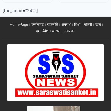
[the_ad id="242"]
HomePage
छत्तीसगढ़
राजनीति
अपराध
शिक्षा
नौकरी
खेल
देश-विदेश
आस्था
मनोरंजन