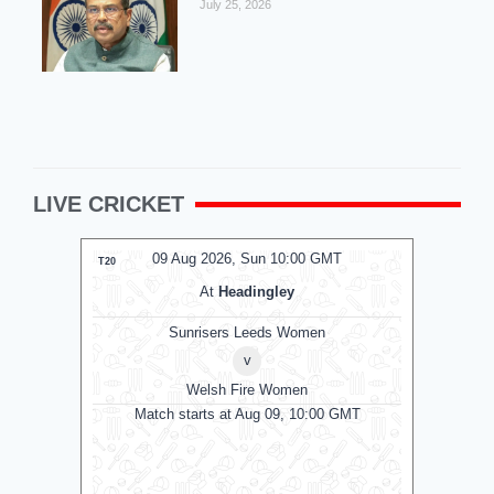
July 25, 2026
LIVE CRICKET
MT
09 Aug 2026, Sun 10:00 GMT
0
ODI
ODI
At
County Ground
A
v
Derbyshire
Middlesex
Dur
0 GMT
Match starts at Aug 09, 10:00 GMT
Matc