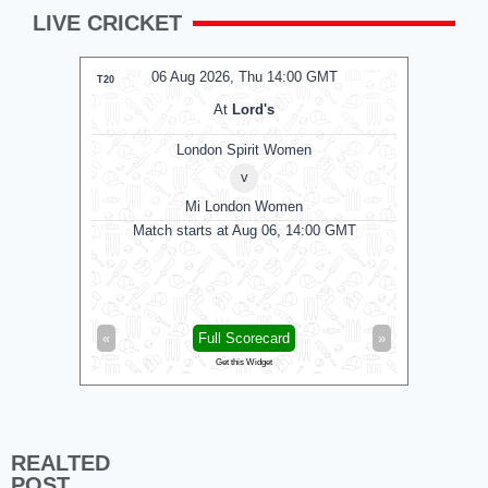
LIVE CRICKET
06 Aug 2026, Thu 14:00 GMT
0
T20
T20
At
Lord's
London Spirit Women
v
Mi London Women
B
Match starts at Aug 06, 14:00 GMT
T
Birmingham
Trent Rock
«
Full Scorecard
»
«
Get this Widget
REALTED
POST