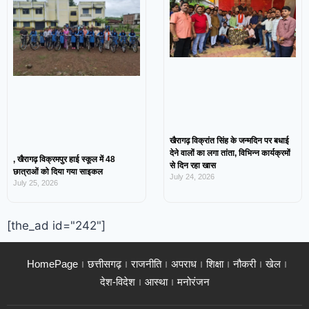
खैरागढ़ विक्रांत सिंह के जन्मदिन पर बधाई
देने वालों का लगा तांता, विभिन्न कार्यक्रमों
, खैरागढ़ विक्रमपुर हाई स्कूल में 48
से दिन रहा खास
छात्राओं को दिया गया साइकल
July 24, 2026
July 25, 2026
[the_ad id="242"]
HomePage
छत्तीसगढ़
राजनीति
अपराध
शिक्षा
नौकरी
खेल
देश-विदेश
आस्था
मनोरंजन