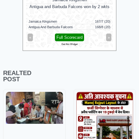
Antigua and Barbuda Falcons won by 2 wkts
Su
Jamaica Kingsmen
167/7 (20)
Sunrisers 
Antigua And Barbuda Falcons
168/8 (20)
Birmingham
«
Full Scorecard
»
«
Get this Widget
REALTED
POST