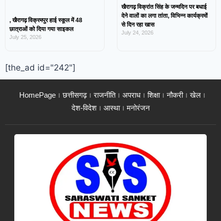
खैरागढ़ विक्रांत सिंह के जन्मदिन पर बधाई
देने वालों का लगा तांता, विभिन्न कार्यक्रमों
, खैरागढ़ विक्रमपुर हाई स्कूल में 48
से दिन रहा खास
छात्राओं को दिया गया साइकल
July 24, 2026
July 25, 2026
[the_ad id="242"]
HomePage
छत्तीसगढ़
राजनीति
अपराध
शिक्षा
नौकरी
खेल
देश-विदेश
आस्था
मनोरंजन