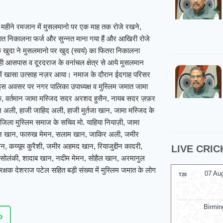
ाक महीने रमजान में मुसलमानो पर एक माह तक रोजे रखने,
 निकालना फर्ज और सुन्नत माना गया हैं और आखिरी रोजे
 कि खुदा ने मुसलमानो पर खुद (स्वयं) का फितरा निकालना
ही आसपास व दूरदराज के वनांचल क्षेत्र से आये मुसलमान
गों में खासा उत्साह नज़र आया। नमाज के दौरान ईदगाह परिसर
इस अवसर पर नगर पालिका उपाध्यक्ष व मुस्लिम जमात जामा
क़, वर्तमान जामा मस्जिद सदर अरशद हुसैन, नायब सदर ज़फ़र
न अली, हाजी जाहिद अली, हाजी मुर्तजा खान, जामा मस्जिद के
जिला मुस्लिम समाज के सचिव मो. याहिया नियाज़ी, जामा
ीन खान, फारुख मेमन, सलाम खान, जाकिर अली, जमीर
, कय्यूम कुरैशी, जमीर अहमद खान, रियाजुद्दीन कादरी,
LIVE CRIC
सोलंकी, शादाब खान, नदीम मेमन, सोहैल खान, अरमानुल
क देशराज पटेल सहित बड़ी संख्या में मुस्लिम जमात के लोग
07 Aug 2026, Fri 14:00 GMT
07 Au
T20
ODI
At
Edgbaston
Birmingham Phoenix Women
p
v