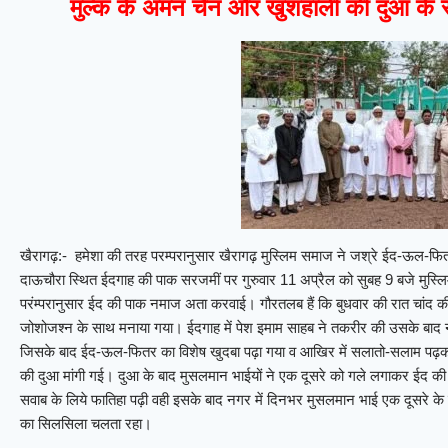
मुल्क के अमन चैन और खुशहाली की दुआ के सा
खैरागढ़:- हमेशा की तरह परम्परानुसार खैरागढ़ मुस्लिम समाज ने जश्रे ईद-ऊल-फितर
दाऊचौरा स्थित ईदगाह की पाक सरजमीं पर गुरुवार 11 अप्रैल को सुबह 9 बजे मुस्लि
परंम्परानुसार ईद की पाक नमाज अता करवाई। गौरतलब हैं कि बुधवार की रात चांद की
जोशोजश्न के साथ मनाया गया। ईदगाह में पेश इमाम साहब ने तकरीर की उसके बाद 
जिसके बाद ईद-ऊल-फितर का विशेष खुदबा पढ़ा गया व आखिर में सलातो-सलाम पढ
की दुआ मांगी गई। दुआ के बाद मुसलमान भाईयों ने एक दूसरे को गले लगाकर ईद की 
सवाब के लिये फातिहा पढ़ी वही इसके बाद नगर में दिनभर मुसलमान भाई एक दूसरे क
का सिलसिला चलता रहा।