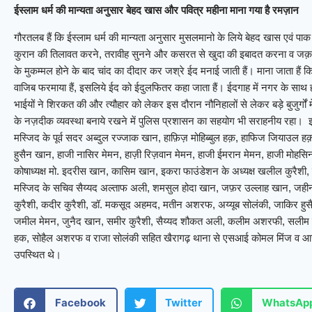
ईस्लाम धर्म की मान्यता अनुसार बेहद खास और पवित्र महीना माना गया है रमज़ान
गौरतलब हैं कि ईस्लाम धर्म की मान्यता अनुसार मुसलमानो के लिये बेहद खास एवं प
कुरान की तिलावत करने, तरावीह सुनने और कसरत से खुदा की इबादत करना व जक़ात
के मुकम्मल होने के बाद चांद का दीदार कर जश्रे ईद मनाई जाती हैं। माना जाता हैं
वाजिब फरमाया हैं, इसलिये ईद को ईदुलफितर कहा जाता हैं। ईदगाह में नगर के साथ 
भाईयों ने शिरकत की और त्यौहार को लेकर इस दौरान नौनिहालों से लेकर बड़े बुजुर्
के नज़दीक व्यवस्था बनाये रखने में पुलिस प्रशासन का सहयोग भी सराहनीय रहा। 
मस्जिद के पूर्व सदर अब्दुल रज्जाक खान, हाफ़िज़ मोहिब्बुल हक़, हाफिज जियाउल ह
हुसैन खान, हाजी नासिर मेमन, हाज़ी रिज़वान मेमन, हाजी ईमरान मेमन, हाजी मोहसि
कोषाध्यक्ष मो. इदरीस खान, कासिम खान, इकरा फाउंडेशन के अध्यक्ष खलील कुरैशी, 
मस्जिद के सचिव सैय्यद अल्ताफ अली, शमसुल होदा खान, जफ़र उल्लाह खान, जह
कुरैशी, कदीर कुरैशी, डॉ. मकसूद अहमद, मतीन अशरफ, अय्यूब सोलंकी, जाकिर हुसैन
जमील मेमन, जुनैद खान, समीर कुरैशी, सैय्यद शौकत अली, कलीम अशरफी, सलीम 
हक, सोहैल अशरफ व राजा सोलंकी सहित खैरागढ़ थाना से एसआई कोमल मिंज व आरक्ष
उपस्थित थे।
Facebook
Twitter
WhatsAp