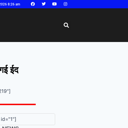
2026 8:26 am
 गई ईद
219"]
id="1"]