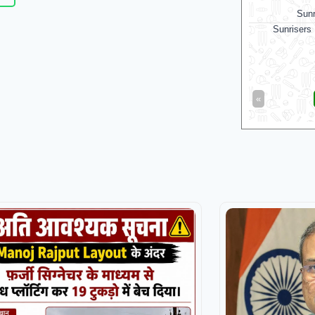
Sunrisers Leeds Women
Leice
Sunrisers Leeds Women opt to bowl
War
Warwickshire
«
Full Scorecard
»
«
Get this Widget