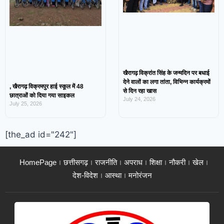
खैरागढ़ विक्रांत सिंह के जन्मदिन पर बधाई
देने वालों का लगा तांता, विभिन्न कार्यक्रमों
, खैरागढ़ विक्रमपुर हाई स्कूल में 48
से दिन रहा खास
छात्राओं को दिया गया साइकल
July 24, 2026
July 25, 2026
[the_ad id="242"]
HomePage
छत्तीसगढ़
राजनीति
अपराध
शिक्षा
नौकरी
खेल
देश-विदेश
आस्था
मनोरंजन