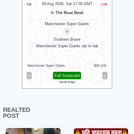
08 Aug 2026, Sat 17:00 GMT
0
T20
LIVE
T20
At
The Rose Bowl
Manchester Super Giants
v
Southern Brave
Manchester Super Giants opt to bat
Galle 
Jaffna King
Manchester Super Giants
30/0 (18)
Galle Galla
«
Full Scorecard
»
«
Get this Widget
REALTED
POST