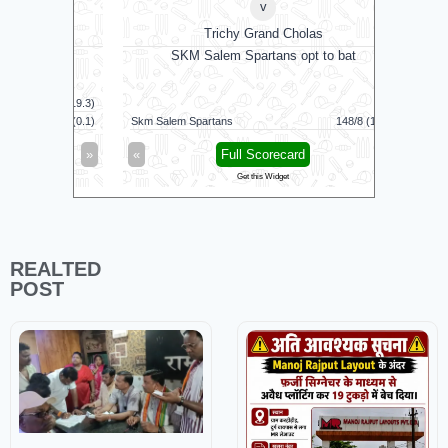
v
Trichy Grand Cholas
ns
SKM Salem Spartans opt to bat
Southern 
23/10 (19.3)
Mancheste
6/0 (0.1)
Skm Salem Spartans
148/8 (19.2)
Southern 
»
«
Full Scorecard
»
«
Get this Widget
REALTED
POST