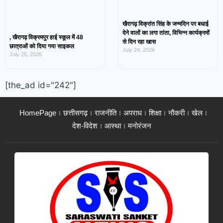
खैरागढ़ विक्रांत सिंह के जन्मदिन पर बधाई
देने वालों का लगा तांता, विभिन्न कार्यक्रमों
, खैरागढ़ विक्रमपुर हाई स्कूल में 48
से दिन रहा खास
छात्राओं को दिया गया साइकल
July 24, 2026
July 25, 2026
[the_ad id="242"]
HomePage
छत्तीसगढ़
राजनीति
अपराध
शिक्षा
नौकरी
खेल
देश-विदेश
आस्था
मनोरंजन