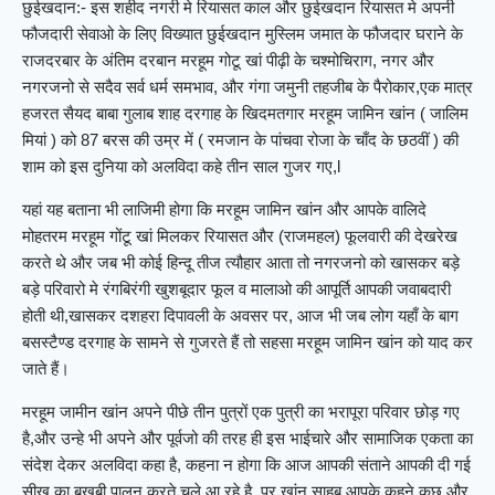
छुईखदान:- इस शहीद नगरी मे रियासत काल और छुईखदान रियासत मे अपनी
फौजदारी सेवाओ के लिए विख्यात छुईखदान मुस्लिम जमात के फौजदार घराने के
राजदरबार के अंतिम दरबान मरहूम गोटू खां पीढ़ी के चश्मोचिराग, नगर और
नगरजनो से सदैव सर्व धर्म समभाव, और गंगा जमुनी तहजीब के पैरोकार,एक मात्र
हजरत सैयद बाबा गुलाब शाह दरगाह के खिदमतगार मरहूम जामिन खांन ( जालिम
मियां ) को 87 बरस की उम्र में ( रमजान के पांचवा रोजा के चाँद के छठवीं ) की
शाम को इस दुनिया को अलविदा कहे तीन साल गुजर गए,l
यहां यह बताना भी लाजिमी होगा कि मरहूम जामिन खांन और आपके वालिदे
मोहतरम मरहूम गोंटू खां मिलकर रियासत और (राजमहल) फूलवारी की देखरेख
करते थे और जब भी कोई हिन्दू तीज त्यौहार आता तो नगरजनो को खासकर बड़े
बड़े परिवारो मे रंगबिरंगी खुशबूदार फूल व मालाओ की आपूर्ति आपकी जवाबदारी
होती थी,खासकर दशहरा दिपावली के अवसर पर, आज भी जब लोग यहाँ के बाग
बसस्टैण्ड दरगाह के सामने से गुजरते हैं तो सहसा मरहूम जामिन खांन को याद कर
जाते हैं।
मरहूम जामीन खांन अपने पीछे तीन पुत्रों एक पुत्री का भरापूरा परिवार छोड़ गए
है,और उन्हे भी अपने और पूर्वजो की तरह ही इस भाईचारे और सामाजिक एकता का
संदेश देकर अलविदा कहा है, कहना न होगा कि आज आपकी संताने आपकी दी गई
सीख का बखूबी पालन करते चले आ रहे है, पर खांन साहब आपके कहने कुछ और