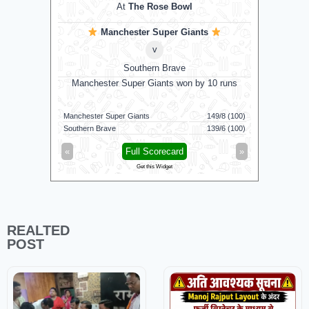
At
The Rose Bowl
Manchester Super Giants
v
Southern Brave
Manchester Super Giants won by 10 runs
G
Manchester Super Giants
149/8 (100)
Jaffna King
Southern Brave
139/6 (100)
Galle Galla
«
Full Scorecard
»
«
Get this Widget
REALTED
POST