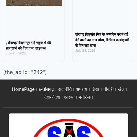
खैरागढ़ विक्रांत सिंह के जन्मदिन पर बधाई
देने वालों का लगा तांता, विभिन्न कार्यक्रमों
, खैरागढ़ विक्रमपुर हाई स्कूल में 48
से दिन रहा खास
छात्राओं को दिया गया साइकल
July 24, 2026
July 25, 2026
[the_ad id="242"]
HomePage
छत्तीसगढ़
राजनीति
अपराध
शिक्षा
नौकरी
खेल
देश-विदेश
आस्था
मनोरंजन