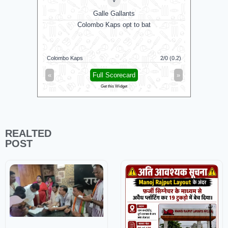
Galle Gallants
D
Colombo Kaps opt to bat
N
Colombo Kaps
2/0 (0.2)
Dindigul D
«
Full Scorecard
»
«
Get this Widget
REALTED
POST