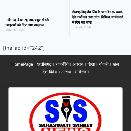
खैरागढ़ विक्रांत सिंह के जन्मदिन पर बधाई
देने वालों का लगा तांता, विभिन्न कार्यक्रमों
, खैरागढ़ विक्रमपुर हाई स्कूल में 48
से दिन रहा खास
छात्राओं को दिया गया साइकल
July 24, 2026
July 25, 2026
[the_ad id="242"]
HomePage
छत्तीसगढ़
राजनीति
अपराध
शिक्षा
नौकरी
खेल
देश-विदेश
आस्था
मनोरंजन