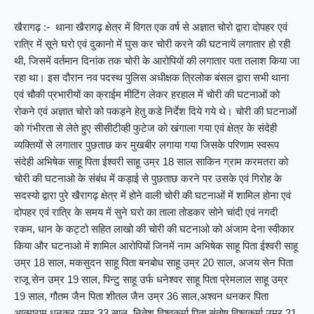
खैरागढ़ :- थाना खैरागढ़ क्षेत्र में विगत एक वर्ष से अज्ञात चोरो द्वारा दोपहर एवं
रात्रि में सूने घरो एवं दुकानो में घुस कर चोरी करने की घटनायें लगातार हो रही
थी, जिसमें वर्तमान दिनांक तक चोरी के आरोपियों की लगातार पता तलाश किया जा
रहा था। इस दौरान नव पदस्थ पुलिस अधीक्षक त्रिलोक बंसल द्वारा सभी थाना
एवं चौकी प्रभारीयों का क्राईम मीटिंग लेकर हरहाल में चोरी की घटनाओं को
रोकने एवं अज्ञात चोरो को पकड़ने हेतु कडे निर्देश दिये गये थे। चोरी की घटनाओं
को गंभीरता से लेते हुए सीसीटीव्ही फुटेज को खंगाला गया एवं क्षेत्र के संदेही
व्यक्तियों से लगातार पुछताछ कर मुखबीर लगाया गया जिसके परिणाम स्वरूप
संदेही अभिषेक साहू पिता ईश्वरी साहू उम्र 18 साल साकिन ग्राम करमतरा को
चोरी की घटनाओ के संबंध में कड़ाई से पुछताछ करने पर उसके एवं गिरोह के
सदस्यो द्वारा पुरे खैरागढ़ क्षेत्र में होने वाली चोरी की घटनाओं में शामिल होना एवं
दोपहर एवं रात्रि के समय में सुने घरो का ताला तोडकर सोने चांदी एवं नगदी
रकम, धान के कट्टो सहित लाखो की चोरी की घटनाओ को अंजाम देना स्वीकार
किया और घटनाओ में शामिल आरोपियों जिनमें नाम अभिषेक साहू पिता ईश्वरी साहू
उम्र 18 साल, मकसुदन साहू पिता बनबोध साहू उम्र 20 साल, अजय सेन पिता
राजू सेन उम्र 19 साल, पिन्टु साहू उर्फ धनेश्वर साहू पिता प्रेमलाल साहू उम्र
19 साल, गौतम जैन पिता शीतल जैन उम्र 36 साल,अश्वन धनकर पिता
आत्माराम धनकर उम्र 33 साल, नितेश विश्वकर्मा पिता संतोष विश्वकर्मा उम्र 21