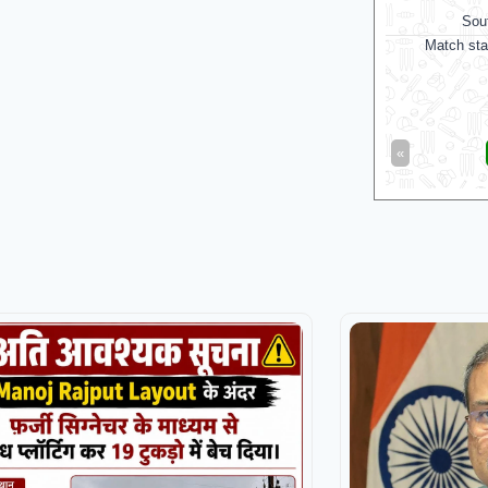
Sou
Match sta
«