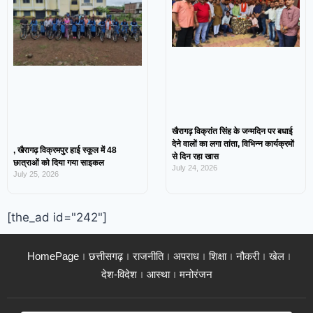
खैरागढ़ विक्रांत सिंह के जन्मदिन पर बधाई
देने वालों का लगा तांता, विभिन्न कार्यक्रमों
, खैरागढ़ विक्रमपुर हाई स्कूल में 48
से दिन रहा खास
छात्राओं को दिया गया साइकल
July 24, 2026
July 25, 2026
[the_ad id="242"]
HomePage
छत्तीसगढ़
राजनीति
अपराध
शिक्षा
नौकरी
खेल
देश-विदेश
आस्था
मनोरंजन