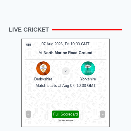
LIVE CRICKET
T
07 Aug 2026, Fri 10:00 GMT
ODI
ODI
und
At
Sophia Gardens
v
shire
Essex
Glamorgan
Gl
0 GMT
Match starts at Aug 07, 10:00 GMT
Matc
»
«
Full Scorecard
»
«
Get this Widget