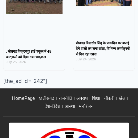
खैरागढ़ विक्रांत सिंह के जन्मदिन पर बधाई
देने वालों का लगा तांता, विभिन्न कार्यक्रमों
, खैरागढ़ विक्रमपुर हाई स्कूल में 48
से दिन रहा खास
छात्राओं को दिया गया साइकल
July 24, 2026
July 25, 2026
[the_ad id="242"]
HomePage
छत्तीसगढ़
राजनीति
अपराध
शिक्षा
नौकरी
खेल
देश-विदेश
आस्था
मनोरंजन