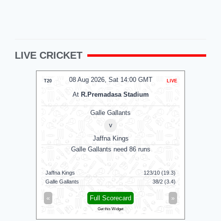
LIVE CRICKET
08 Aug 2026, Sat 14:00 GMT
0
T20
LIVE
T20
At
R.Premadasa Stadium
Galle Gallants
v
Jaffna Kings
Galle Gallants need 86 runs
Jaffna Kings
123/10 (19.3)
Galle Gallants
38/2 (3.4)
Skm Salem
«
Full Scorecard
»
«
Get this Widget