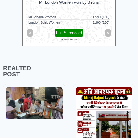
MI London Women won by 3 runs
SKM Salem
Mi London Women
122/9 (100)
Vida Kovai 
London Spirit Women
119/8 (100)
Skm Salem
«
Full Scorecard
»
«
Get this Widget
REALTED
POST