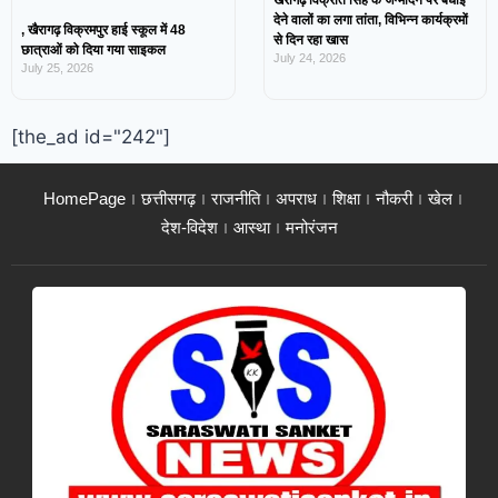
देने वालों का लगा तांता, विभिन्न कार्यक्रमों
, खैरागढ़ विक्रमपुर हाई स्कूल में 48
से दिन रहा खास
छात्राओं को दिया गया साइकल
July 24, 2026
July 25, 2026
[the_ad id="242"]
HomePage
छत्तीसगढ़
राजनीति
अपराध
शिक्षा
नौकरी
खेल
देश-विदेश
आस्था
मनोरंजन