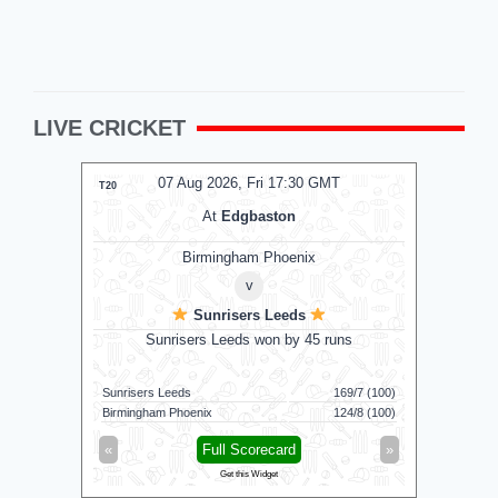
LIVE CRICKET
T
07 Aug 2026, Fri 17:30 GMT
T20
T20
At
Edgbaston
ons
Birmingham Phoenix
v
Sunrisers Leeds
by 2 wkts
Sunrisers Leeds won by 45 runs
G
167/7 (20)
Sunrisers Leeds
169/7 (100)
Colombo K
168/8 (20)
Birmingham Phoenix
124/8 (100)
Galle Galla
»
«
Full Scorecard
»
«
Get this Widget