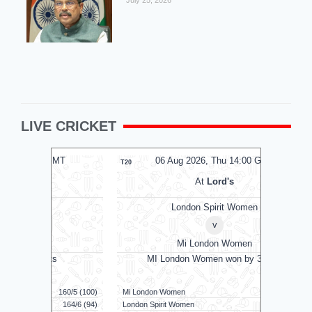
LIVE CRICKET
MT
06 Aug 2026, Thu 14:00 GMT
0
T20
T20
At
Lord's
London Spirit Women
v
Mi London Women
MI London Women won by 3 runs
Vid
160/5 (100)
Mi London Women
122/9 (100)
Vida Kovai 
164/6 (94)
London Spirit Women
119/8 (100)
Skm Salem