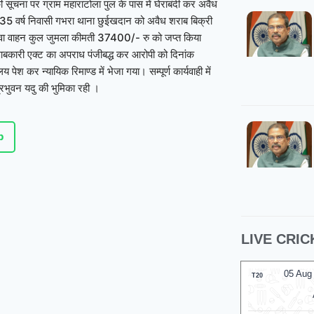
ी सूचना पर ग्राम महाराटोला पुल के पास में घेराबंदी कर अवैध
 35 वर्ष निवासी गभरा थाना छुईखदान को अवैध शराब बिक्री
्टिवा वाहन कुल जुमला कीमती 37400/- रु को जप्त किया
कारी एक्ट का अपराध पंजीबद्ध कर आरोपी को दिनांक
श कर न्यायिक रिमाण्ड में भेजा गया।
सम्पूर्ण कार्यवाही में
रिभुवन यदु की भुमिका रही ।
p
LIVE CRIC
05 Aug 2026, Wed 17:30 GMT
05 Aug
T20
T20
At
Trent Bridge
At
N