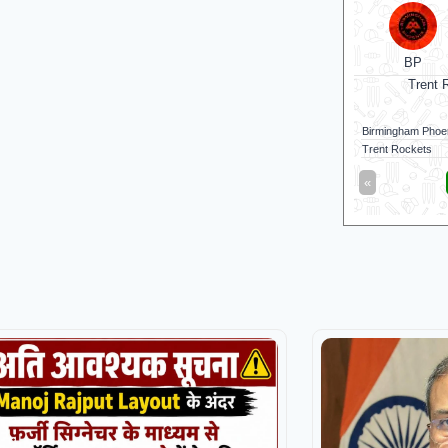
v
BP
Trent Rockets
CSG
Trent Rockets won by 7 wkts
Nellai Ro
Birmingham Phoenix
111/6 (100)
Nellai Royal King
Trent Rockets
116/3 (83)
Chepauk Super Gi
«
Full Scorecard
»
«
Get this Widget