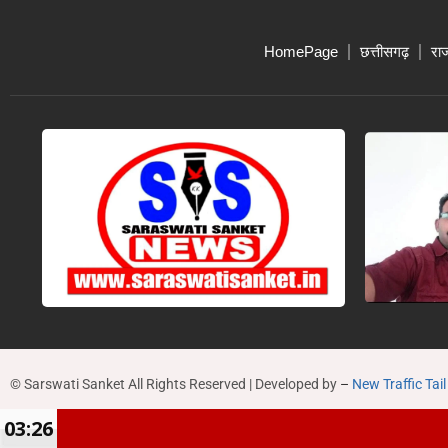
HomePage
छत्तीसगढ़
रा
© Sarswati Sanket All Rights Reserved | Developed by
–
New Traffic Tail
03:26