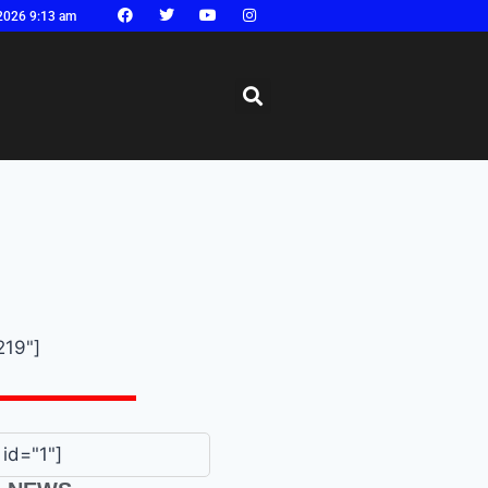
2026 9:13 am
219"]
id="1"]