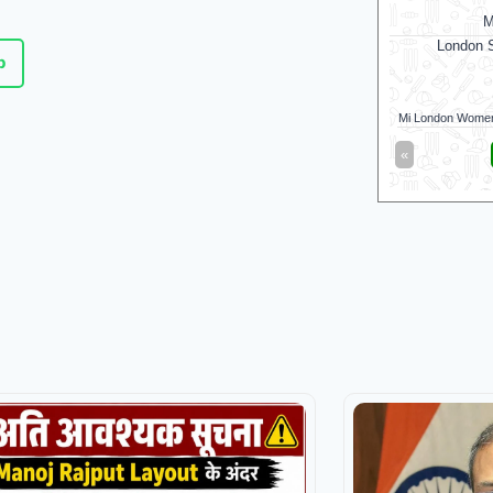
M
London S
p
Mi London Wome
«