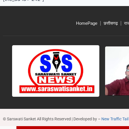
HomePage
छत्तीसगढ़
रा
© Sarswati Sanket All Rights Reserved | Developed by
–
New Traffic Tail