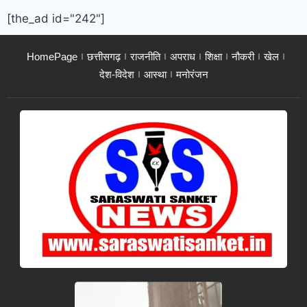
[the_ad id="242"]
HomePage
छत्तीसगढ़
राजनीति
अपराध
शिक्षा
नौकरी
खेल
देश-विदेश
आस्था
मनोरंजन