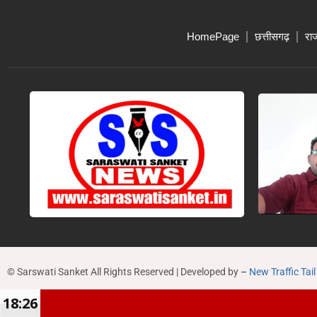
HomePage
छत्तीसगढ़
रा
© Sarswati Sanket All Rights Reserved | Developed by
–
New Traffic Tail
18:26