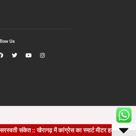
llow Us
 :: खैरागढ़ में कांग्रेस का स्मार्ट मीटर हटाओ अभियान तेज, घ