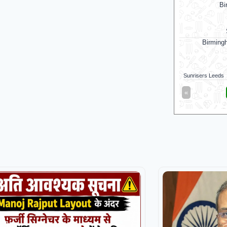
Bi
Birming
Sunrisers Leeds
«