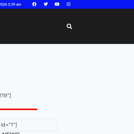
2026 2:39 am
219"]
id="1"]