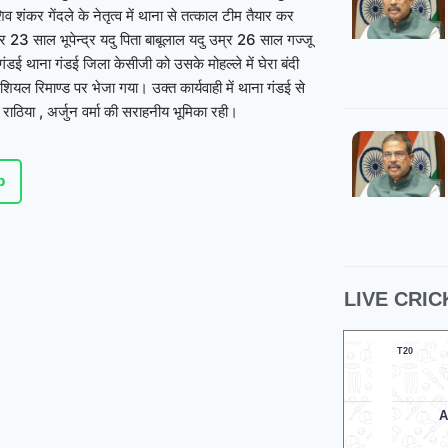
िव शंकर गेंदले के नेतृत्व में थाना से तत्काल टीम तैयार कर
म्र 23 साल भूपेन्द्र यदु पिता बाबूलाल यदु उम्र 26 साल गज्जू
गंडई थाना गंडई जिला केसीजी को उसके मोहल्ले में घेरा बंदी
ल रिमाण्ड पर भेजा गया। उक्त कार्यवाही में थाना गंडई से
ठिया , अर्जुन वर्मा की सराहनीय भूमिका रही।
p
LIVE CRIC
08 Aug 2026, Sat 10:00 GMT
07 Au
T20
T20
At
Kennington Oval
At
Mi London Women
Antigua
v