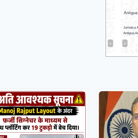
Trent Rockets Women
J
Match starts at Aug 08, 10:00 GMT
Antigua and B
Jamaica Kingsm
Antigua And Barb
«
Full Scorecard
»
«
Get this Widget