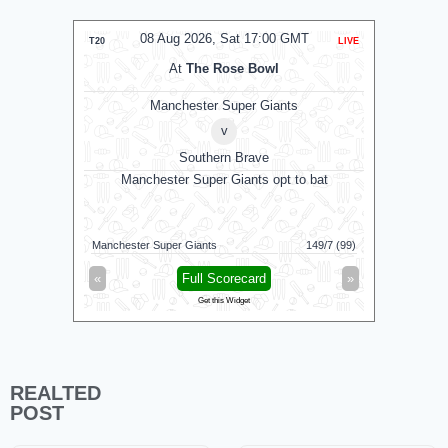
08 Aug 2026, Sat 17:00 GMT
0
T20
LIVE
T20
At
The Rose Bowl
Manchester Super Giants
v
Southern Brave
Manchester Super Giants opt to bat
G
Jaffna King
Manchester Super Giants
149/7 (99)
Galle Galla
«
Full Scorecard
»
«
Get this Widget
REALTED
POST