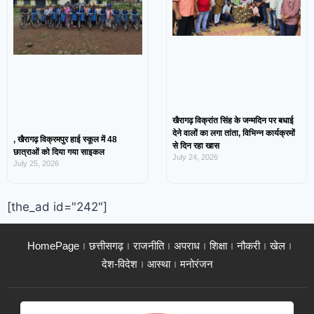
खैरागढ़ विक्रांत सिंह के जन्मदिन पर बधाई
देने वालों का लगा तांता, विभिन्न कार्यक्रमों
, खैरागढ़ विक्रमपुर हाई स्कूल में 48
से दिन रहा खास
छात्राओं को दिया गया साइकल
July 24, 2026
July 25, 2026
[the_ad id="242"]
HomePage
छत्तीसगढ़
राजनीति
अपराध
शिक्षा
नौकरी
खेल
देश-विदेश
आस्था
मनोरंजन