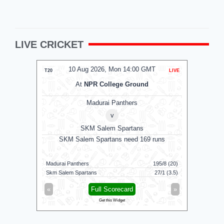
LIVE CRICKET
MT
10 Aug 2026, Mon 14:00 GMT
1
LIVE
T20
LIVE
ODI
At
NPR College Ground
A
Madurai Panthers
v
SKM Salem Spartans
RW
Afgha
SKM Salem Spartans need 169 runs
n 45 balls
117/5 (100)
Madurai Panthers
195/8 (20)
Ireland
54/3 (55)
Skm Salem Spartans
27/1 (3.5)
Afghanista
»
«
Full Scorecard
»
«
Get this Widget