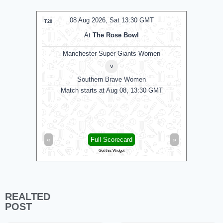
08 Aug 2026, Sat 13:30 GMT
0
T20
T20
At
The Rose Bowl
Manchester Super Giants Women
v
Southern Brave Women
Match starts at Aug 08, 13:30 GMT
Trent Roc
Mi London
Trent Roc
«
Full Scorecard
»
«
Get this Widget
REALTED
POST