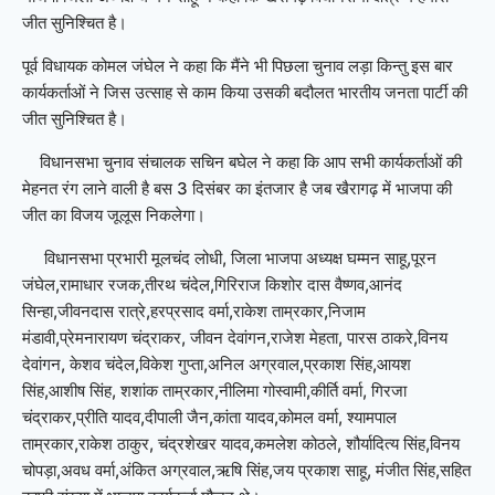
जीत सुनिश्चित है।
पूर्व विधायक कोमल जंघेल ने कहा कि मैंने भी पिछला चुनाव लड़ा किन्तु इस बार
कार्यकर्ताओं ने जिस उत्साह से काम किया उसकी बदौलत भारतीय जनता पार्टी की
जीत सुनिश्चित है।
विधानसभा चुनाव संचालक सचिन बघेल ने कहा कि आप सभी कार्यकर्ताओं की
मेहनत रंग लाने वाली है बस 3 दिसंबर का इंतजार है जब खैरागढ़ में भाजपा की
जीत का विजय जूलूस निकलेगा।
विधानसभा प्रभारी मूलचंद लोधी, जिला भाजपा अध्यक्ष घम्मन साहू,पूरन
जंघेल,रामाधार रजक,तीरथ चंदेल,गिरिराज किशोर दास वैष्णव,आनंद
सिन्हा,जीवनदास रात्रे,हरप्रसाद वर्मा,राकेश ताम्रकार,निजाम
मंडावी,प्रेमनारायण चंद्राकर, जीवन देवांगन,राजेश मेहता, पारस ठाकरे,विनय
देवांगन, केशव चंदेल,विकेश गुप्ता,अनिल अग्रवाल,प्रकाश सिंह,आयश
सिंह,आशीष सिंह, शशांक ताम्रकार,नीलिमा गोस्वामी,कीर्ति वर्मा, गिरजा
चंद्राकर,प्रीति यादव,दीपाली जैन,कांता यादव,कोमल वर्मा, श्यामपाल
ताम्रकार,राकेश ठाकुर, चंद्रशेखर यादव,कमलेश कोठले, शौर्यादित्य सिंह,विनय
चोपड़ा,अवध वर्मा,अंकित अग्रवाल,ऋषि सिंह,जय प्रकाश साहू, मंजीत सिंह,सहित