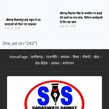
खैरागढ़ विक्रांत सिंह के जन्मदिन पर बधाई
देने वालों का लगा तांता, विभिन्न कार्यक्रमों
, खैरागढ़ विक्रमपुर हाई स्कूल में 48
से दिन रहा खास
छात्राओं को दिया गया साइकल
July 24, 2026
July 25, 2026
[the_ad id="242"]
HomePage
छत्तीसगढ़
राजनीति
अपराध
शिक्षा
नौकरी
खेल
देश-विदेश
आस्था
मनोरंजन