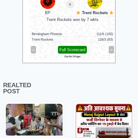
v
BP
Trent Rockets
C
bowl
Trent Rockets won by 7 wkts
Nel
Birmingham Phoenix
111/6 (100)
Nellai Roya
Trent Rockets
116/3 (83)
Chepauk Su
»
«
Full Scorecard
»
«
Get this Widget
REALTED
POST