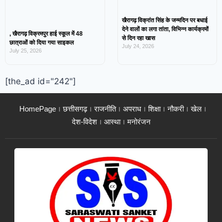
खैरागढ़ विक्रांत सिंह के जन्मदिन पर बधाई
देने वालों का लगा तांता, विभिन्न कार्यक्रमों
, खैरागढ़ विक्रमपुर हाई स्कूल में 48
से दिन रहा खास
छात्राओं को दिया गया साइकल
July 24, 2026
July 25, 2026
[the_ad id="242"]
HomePage
छत्तीसगढ़
राजनीति
अपराध
शिक्षा
नौकरी
खेल
देश-विदेश
आस्था
मनोरंजन