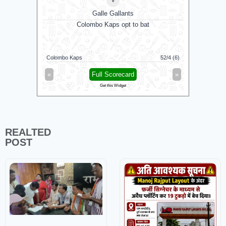
Galle Gallants
D
Colombo Kaps opt to bat
N
Colombo Kaps
52/4 (6)
Dindigul D
«
Full Scorecard
»
«
Get this Widget
REALTED
POST