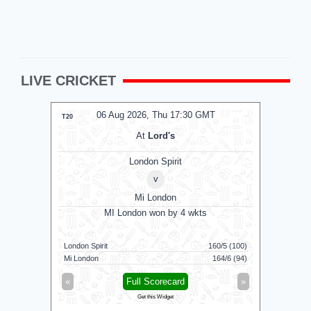
LIVE CRICKET
06 Aug 2026, Thu 17:30 GMT
0
T20
T20
At
Lord's
London Spirit
v
Mi London
MI London won by 4 wkts
MI 
London Spirit
160/5 (100)
Mi London
Mi London
164/6 (94)
London Spi
«
Full Scorecard
»
«
Get this Widget