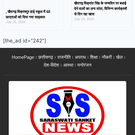
खैरागढ़ विक्रांत सिंह के जन्मदिन पर बधाई
देने वालों का लगा तांता, विभिन्न कार्यक्रमों
, खैरागढ़ विक्रमपुर हाई स्कूल में 48
से दिन रहा खास
छात्राओं को दिया गया साइकल
July 24, 2026
July 25, 2026
[the_ad id="242"]
HomePage
छत्तीसगढ़
राजनीति
अपराध
शिक्षा
नौकरी
खेल
देश-विदेश
आस्था
मनोरंजन