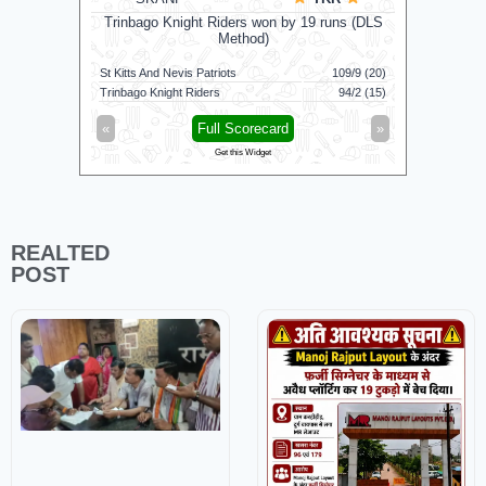
Manche
Trinbago Knight Riders won by 19 runs (DLS
Method)
St Kitts And Nevis Patriots
109/9 (20)
Manchester
Trinbago Knight Riders
94/2 (15)
Southern B
«
Full Scorecard
»
«
Get this Widget
REALTED
POST