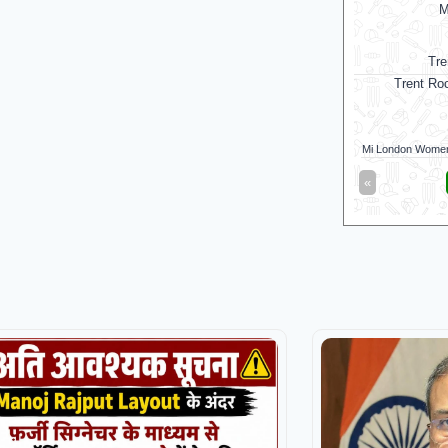
Mi London Women
M
v
Trent Rockets Women
Trent Rockets Women opt to bowl
Madura
Mi London Women
12/0 (13)
Vida Kovai Kings
«
Full Scorecard
»
«
Get this Widget