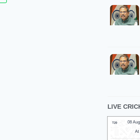
LIVE CRIC
08 Aug 2026, Sat 10:00 GMT
08 Aug
T20
LIVE
T20
At
Kennington Oval
At
N