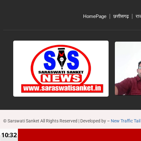
HomePage
छत्तीसगढ़
रा
© Sarswati Sanket All Rights Reserved | Developed by
–
New Traffic Tail
10:32