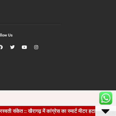
llow Us
:: खैरागढ़ में कांग्रेस का स्मार्ट मीटर हटाओ अभियान तेज, घर