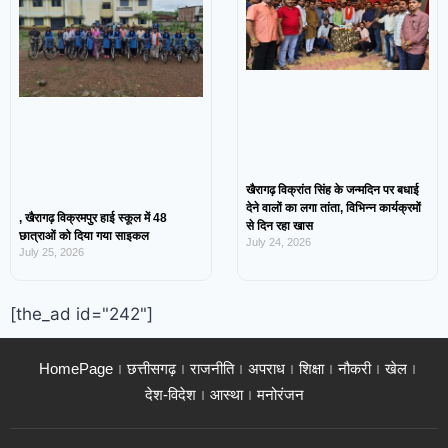
खैरागढ़ विक्रांत सिंह के जन्मदिन पर बधाई
देने वालों का लगा तांता, विभिन्न कार्यक्रमों
, खैरागढ़ विक्रमपुर हाई स्कूल में 48
से दिन रहा खास
छात्राओं को दिया गया साइकल
July 24, 2026
July 25, 2026
[the_ad id="242"]
HomePage
छत्तीसगढ़
राजनीति
अपराध
शिक्षा
नौकरी
खेल
देश-विदेश
आस्था
मनोरंजन