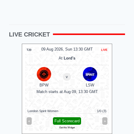
LIVE CRICKET
09 Aug 2026, Sun 13:30 GMT
0
T20
LIVE
T20
At
Lord's
v
BPW
LSW
Match starts at Aug 09, 13:30 GMT
London Spirit Women
1/0 (3)
Sunrisers 
«
Full Scorecard
»
«
Get this Widget